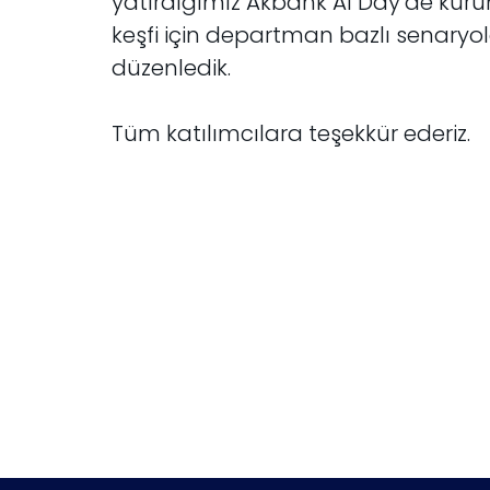
yatırdığımız Akbank AI Day’de kuru
keşfi için departman bazlı senaryol
düzenledik.
Tüm katılımcılara teşekkür ederiz.