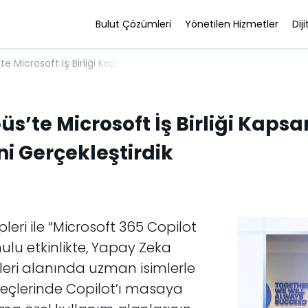
Bulut Çözümleri
Yönetilen Hizmetler
Dij
te Microsoft İş Birliği Kapsamında Düzenlediğimiz Akbank AI Day Et
üs’te Microsoft İş Birliği Kap
ni Gerçekleştirdik
eri ile “Microsoft 365 Copilot
ulu etkinlikte, Yapay Zeka
eleri alanında uzman isimlerle
süreçlerinde Copilot’ı masaya